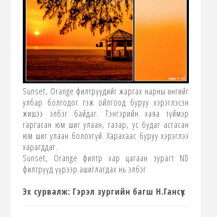
Sunset, Orange
филтрүүдийг жаргах нарны өнгийг
улбар болгодог гэж ойлгоод буруу хэрэглэсэн
жишээ элбэг байдаг. Тэнгэрийн хаяа түймэр
гаргасан юм шиг улаан, газар, ус будаг асгасан
юм шиг улаан болохгүй. Харахаас буруу хэрэглээ
харагддаг.
Sunset, Orange
филтр хар цагаан зурагт
ND
филтрүүд үүрээр ашиглагдах нь элбэг
Эх сурвалж: Гэрэл зургийн багш Н.Гансүх