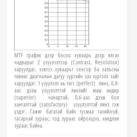
MTF
график дээр босоо хуваарь дээр ялгах
чадварыг 2 үзүүлэлтээр
(Contrast, Resolution)
харуулдаг, хэвтээ хуваарьт сенсор ба хальсны
төвөөс диагналын дагуу зургийн зах хүртэлх зайг
харуулдаг. 1 үзүүлэлт нь төгс
(perfect)
линз, 0,8-
аас дээш үзүүлэлттэй линзийг маш өндөр
(superior)
чанартай, 0,6-аас дээш бол
хангалттай
(satisfactory)
үзүүлэлттэй линз гэж
үздэг. Гажиг багатай байх тусмаа тахийхгүй,
тасархай зураас, тод зураас ойролцоо, хөндлөн
зураас байна.