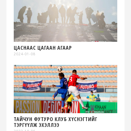
ЦАСНААС ЦАГААН АГААР
2024-01-08
ТАЙЧУН ФУТУРО КЛУБ ХҮСНЭГТИЙГ
ТЭРГҮҮЛЖ ЭХЭЛЛЭЭ