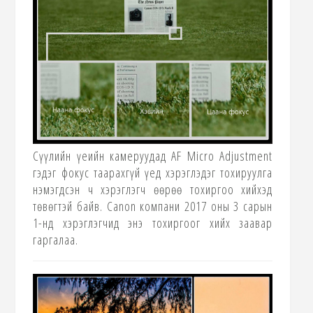
Сүүлийн үеийн камеруудад
AF Micro Adjustment
гэдэг фокус таарахгүй үед хэрэглэдэг тохируулга
нэмэгдсэн ч хэрэглэгч өөрөө тохиргоо хийхэд
төвөгтэй байв.
Canon
компани
2017
оны
3
сарын
1-нд хэрэглэгчид энэ тохиргоог хийх заавар
гаргалаа.