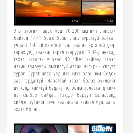
Энэ зургийг авах үед 70-200 мм-ийн линзтэй
байхад 17
:41
болж байв. Линз хүрэхгүй байсан
учраас 1.4-тэй
extender
залгаад янгир орой дээр
гарах үед авахаар гэрэл тааруулж
17:44-
д авахад
гэрэл ихэдсэн учраас
ND filter
хийгээд гэрэл
дахин тааруулж амжилгүй авсан янгирын силуэт
зураг. Зураг авах үед ихэнхдээ олон юм бодох
зав гардаггүй. Яаралтай хэрэг болох зүйлсийг
цүнхэнд хийлгүй будлиу ногооны халаасанд хийх
нь хялбар байдаг. Гэхдээ баруун халаасанд
хийдэг зүйлийг зүүн халаасанд хийвэл будлианы
эхлэл болно.