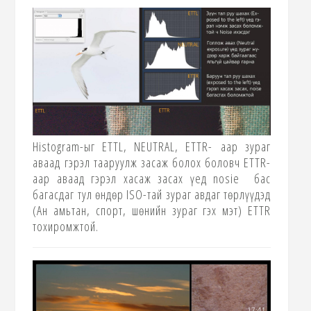
Histogram-
ыг
ETTL, NEUTRAL, ETTR-
аар зураг
аваад гэрэл тааруулж засаж болох боловч
ETTR-
аар аваад гэрэл хасаж засах үед
nosie
бас
багасдаг тул өндөр
ISO-
тай зураг авдаг төрлүүдэд
(
Ан амьтан, спорт, шөнийн зураг гэх мэт
)
ETTR
тохиромжтой.