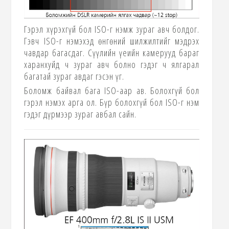
Гэрэл хүрэхгүй бол
ISO-
г нэмж зураг авч болдог.
Гэвч
ISO-
г нэмэхэд өнгөний шилжилтийг мэдрэх
чавдар багасдаг. Сүүлийн үеийн камерууд бараг
харанхуйд ч зураг авч болно гэдэг ч ялгарал
багатай зураг авдаг гэсэн үг.
Боломж байвал бага
ISO-
аар ав. Болохгүй бол
гэрэл нэмэх арга ол. Бүр болохгүй бол
ISO-
г нэм
гэдэг дүрмээр зураг авбал сайн.