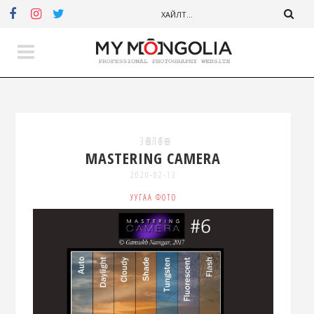
ЗӨВЛӨГӨӨ
MASTERING CAMERA
2020-02-13
УУГАА ФОТО