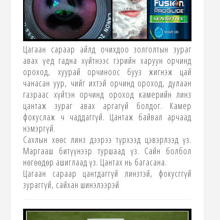
Цагаан сараар айлд очихдоо золголтын зураг
авах үед гадна хүйтнээс гэрийн харуун орчинд
ороход, хуурай орчиноос бууз жигнэж цай
чанасан уур, чийг ихтэй орчинд ороход, дулаан
газраас хүйтэн орчинд ороход камерийн линз
цантаж зураг авах аргагүй болдог. Камер
фокуслаж ч чаддаггүй. Цантаж байвал арчаад
нэмэргүй.
Сахлын хөөс линз дээрээ түрхээд цэвэрлээд үз.
Маргааш битүүнээр туршаад үз. Сайн болбол
нөгөөдөр ашиглаад үз. Цантах нь багасана.
Цагаан сараар цантдаггүй линзтэй, фокусггүй
зураггүй, сайхан шинэлээрэй